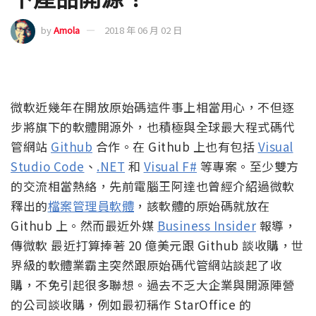
by
Amola
2018 年 06 月 02 日
微軟近幾年在開放原始碼這件事上相當用心，不但逐
步將旗下的軟體開源外，也積極與全球最大程式碼代
管網站
Github
合作。在 Github 上也有包括
Visual
Studio Code
、
.NET
和
Visual F#
等專案。至少雙方
的交流相當熱絡，先前電腦王阿達也曾經介紹過微軟
釋出的
檔案管理員軟體
，該軟體的原始碼就放在
Github 上。然而最近外媒
Business Insider
報導，
傳微軟 最近打算捧著 20 億美元跟 Github 談收購，世
界級的軟體業霸主突然跟原始碼代管網站談起了收
購，不免引起很多聯想。過去不乏大企業與開源陣營
的公司談收購，例如最初稱作 StarOffice 的