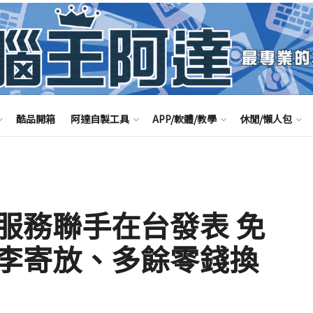
酷品開箱
阿達自製工具
APP/軟體/教學
休閒/懶人包
服務聯手在台發表 免
李寄放、多餘零錢換