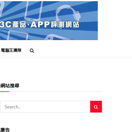
電腦王團隊
網站搜尋
廣告