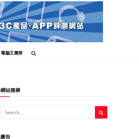
電腦王團隊
網站搜尋
廣告