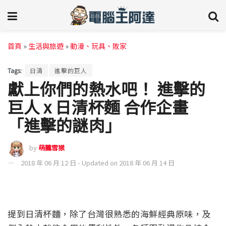
首頁
»
生活與旅遊
»
動漫、玩具、敗家
Tags:
日清
進擊的巨人
獻上你們的熱水吧！ 進擊的
巨人 x 日清杯麵 合作企畫
「進擊的謎肉」
by
萌朧雪猴
2018 年 06 月 12 日 - Updated on 2018 年 06 月 14 日
提到日清杯麵，除了台灣很熟悉的海鮮經典原味，及