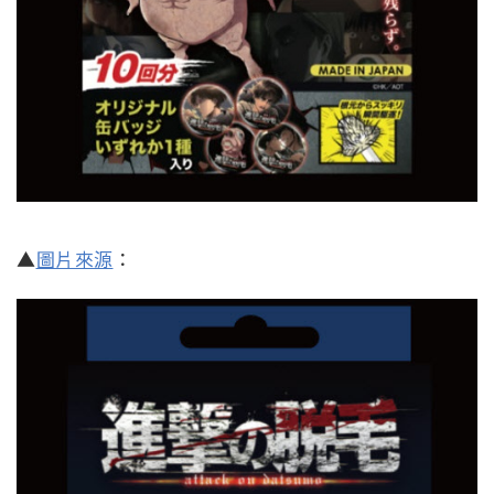
▲
圖片來源
：