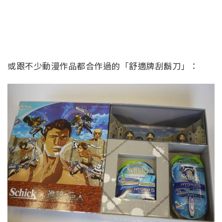
或跟不少動漫作品都合作過的「舒適牌刮鬍刀」：