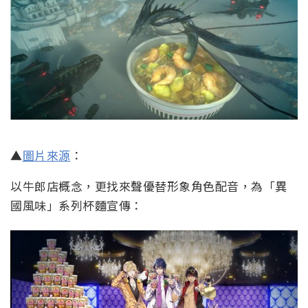
▲
圖片來源
：
以牛郎店概念，更找來聲優替形象角色配音，為「異
國風味」系列杯麵宣傳：