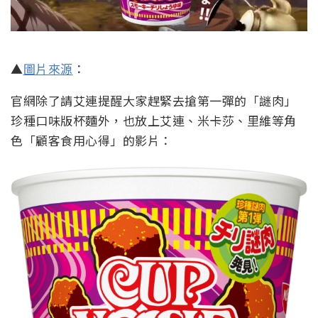
▲
圖片來源
：
官網除了請艾連提醒大家趕緊去搶第一彈的「謎肉」
珍種口味版杯麵外，也放上艾連、米卡莎、里維等角
色「顧客食用心得」的影片：