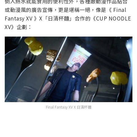
倒入熱水就能食用的便利性外，各種跟動漫作品結合
或動漫風的廣告宣傳，更是堪稱一絕，像是《 Final
Fantasy XV 》X「日清杯麵」合作的《CUP NOODLE
XV》企劃：
Final Fantasy XV X 日清杯麵