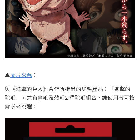
▲
圖片來源
：
與《進擊的巨人》合作所推出的除毛產品：「進擊的
除毛」，共有鼻毛及體毛2 種除毛組合，讓使用者可按
需求來挑選：