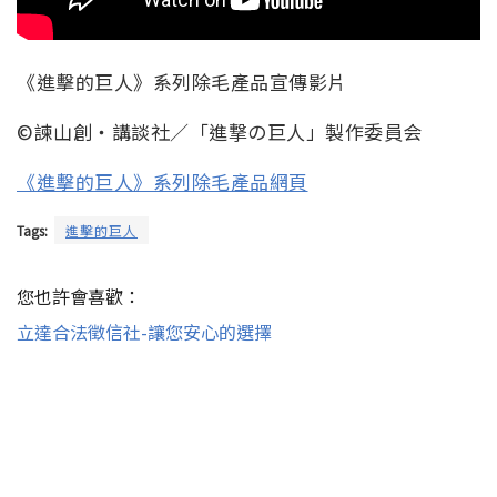
《進擊的巨人》系列除毛產品宣傳影片
©諫山創・講談社／「進撃の巨人」製作委員会
《進擊的巨人》系列除毛產品網頁
Tags:
進擊的巨人
您也許會喜歡：
立達合法徵信社-讓您安心的選擇