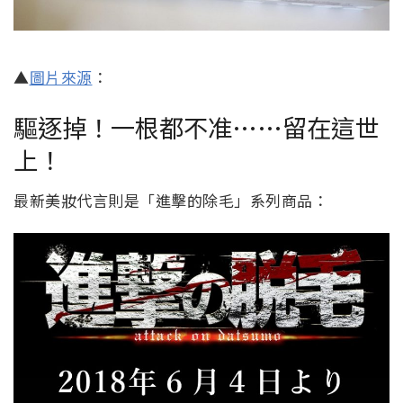
▲
圖片來源
：
驅逐掉！一根都不准……留在這世
上！
最新美妝代言則是「進擊的除毛」系列商品：