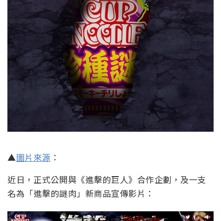
▲
圖片來源
：
近日，正式公開與《進擊的巨人》合作企劃，及一支
名為「進擊的謎肉」新商品宣傳影片：