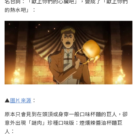
名台詞：「獻上你們的心臟吧」，變成了「獻上你們
的熱水吧」：
▲
圖片來源
：
原本只會見到在頭頂或身穿一般口味杯麵的巨人，卻
意外出現「謎肉」珍種口味版：煙燻辣醬油杯麵巨
人：