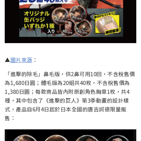
▲
圖片來源
：
「進擊的除毛」鼻毛版，供2鼻可用10回，不含稅售價
為1,680日圓；體毛版為20組共40枚，不含稅售價為
1,380日圓；每款商品皆內附原創角色胸章1枚，共4
種，其中包含了《進擊的巨人》第3季動畫的設計樣
式，產品自6月4日起於日本全國的唐吉訶德限量販
售：