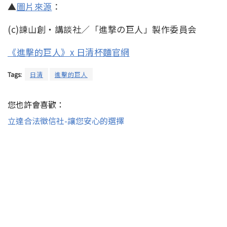
▲
圖片來源
：
(c)諫山創・講談社／「進撃の巨人」製作委員会
《進擊的巨人》x 日清杯麵官網
Tags:
日清
進擊的巨人
您也許會喜歡：
立達合法徵信社-讓您安心的選擇