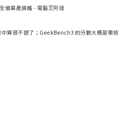
型中算很不錯了；GeekBench3 的分數大概是單核
oBench，連續讀取速度在700MB/s 以上，證明