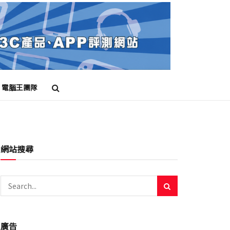
電腦王團隊
網站搜尋
廣告