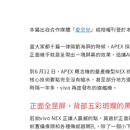
本篇出自合作媒體「
愛范兒
」經授權刊登於
當大家都千篇一律搞劉海屏的時候，APEX
正面幾乎就是呈現出一塊屏幕的效果，這讓A
到6 月12 日，APEX 概念機的量產機型N
核心技術要點完全沒有縮水，甚至部分地方還有
時隔一年多，vivo 再度發布的旗艦機。
正面全是屏，背部五彩斑斕的
若說vivo NEX 正讓人震撼的點，莫過
前置攝像頭和各種傳感器開孔，除了一個小