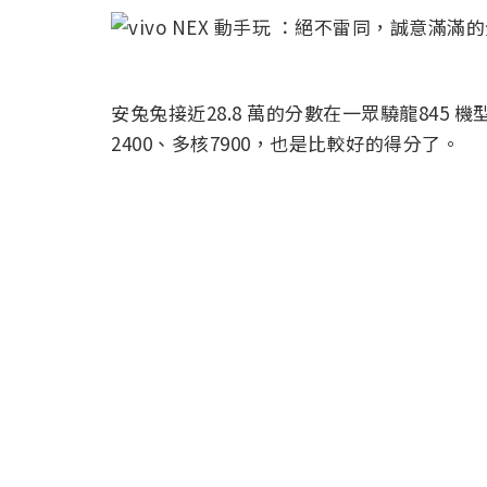
安兔兔接近28.8 萬的分數在一眾驍龍845 機
2400、多核7900，也是比較好的得分了。
為了驗證下閃存的素質，所以我們又跑了下Andr
是UFS2.1 無疑了。
拍照：先看下夜景