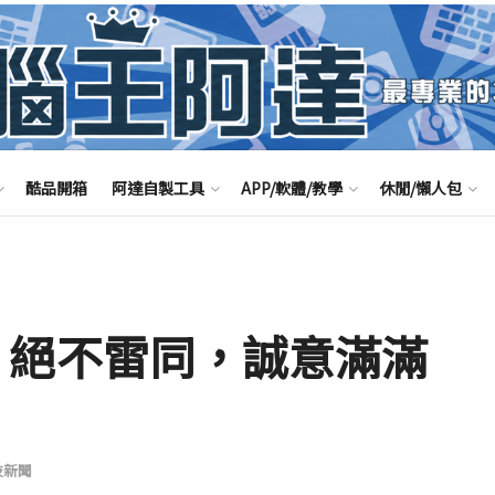
酷品開箱
阿達自製工具
APP/軟體/教學
休閒/懶人包
手玩 ：絕不雷同，誠意滿滿
技新聞