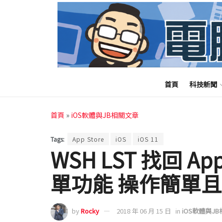
首頁
科技新聞
首頁
»
iOS軟體與JB相關文章
Tags:
App Store
iOS
iOS 11
WSH LST 找回 A
單功能 操作簡單
by
Rocky
2018 年 06 月 15 日
in
iOS軟體與J