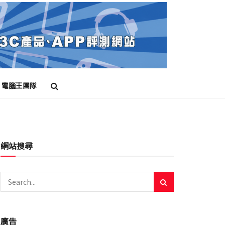
電腦王團隊
網站搜尋
廣告