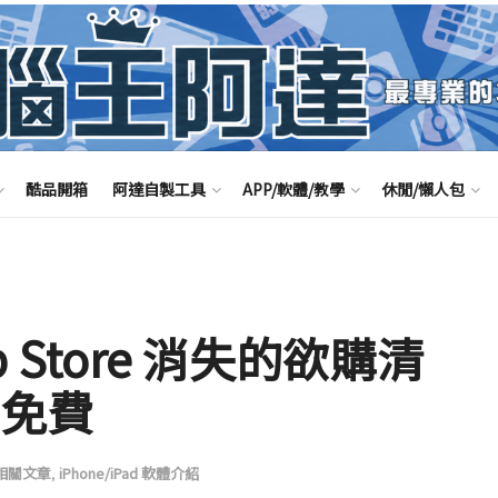
酷品開箱
阿達自製工具
APP/軟體/教學
休閒/懶人包
pp Store 消失的欲購清
且免費
B相關文章
,
iPhone/iPad 軟體介紹