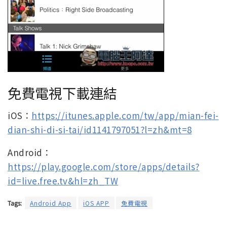
免費電視下載連結
iOS：
https://itunes.apple.com/tw/app/mian-fei-
dian-shi-di-si-tai/id1141797051?l=zh&mt=8
Android：
https://play.google.com/store/apps/details?
id=live.free.tv&hl=zh_TW
Tags:
Android App
iOS APP
免費電視