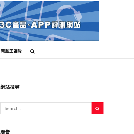
電腦王團隊
網站搜尋
廣告