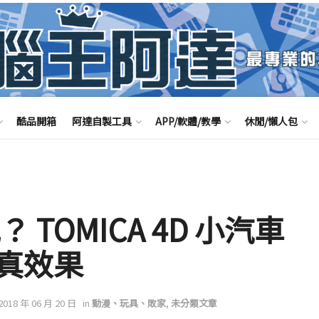
酷品開箱
阿達自製工具
APP/軟體/教學
休閒/懶人包
TOMICA 4D 小汽車
真效果
 2018 年 06 月 20 日
in
動漫、玩具、敗家
,
未分類文章