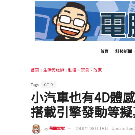
首頁
科技新聞
首頁
»
生活與旅遊
»
動漫、玩具、敗家
Tags:
GT-R
小汽車也有4D體感？ 
搭載引擎發動等擬
by
萌朧雪猴
2018 年 06 月 19 日 - Updated on