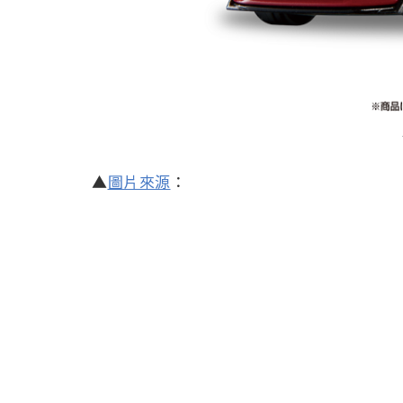
▲
圖片來源
：