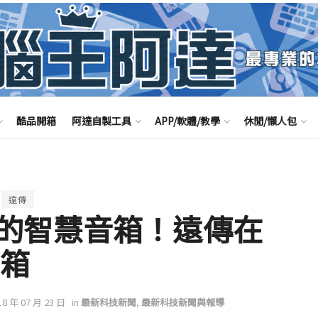
酷品開箱
阿達自製工具
APP/軟體/教學
休閒/懶人包
遠傳
的智慧音箱！遠傳在
音箱
18 年 07 月 23 日
in
最新科技新聞
,
最新科技新聞與報導