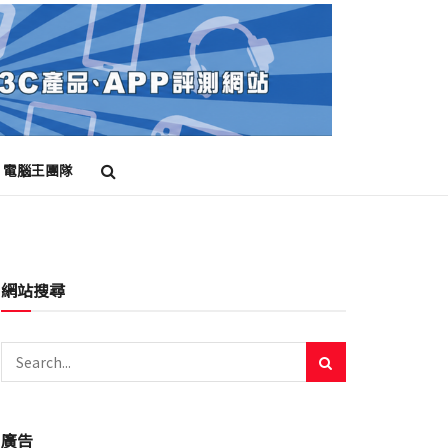
電腦王團隊
網站搜尋
廣告