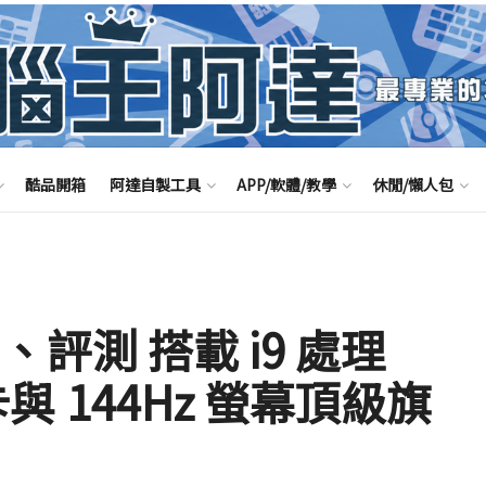
酷品開箱
阿達自製工具
APP/軟體/教學
休閒/懶人包
開箱、評測 搭載 i9 處理
卡與 144Hz 螢幕頂級旗