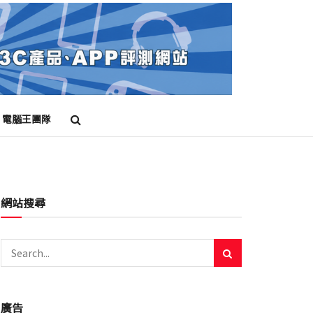
電腦王團隊
網站搜尋
廣告