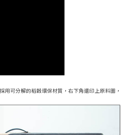
設計，採用可分解的稻穀環保材質，右下角還印上原料圖，