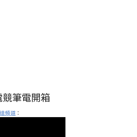
旗艦電競筆電開箱
達頻道
：