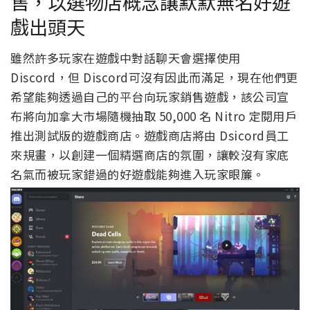
售，以選物店概念讓默默無名好遊
戲出頭天
雖然許多玩家在遊戲中對話聊天會選擇使用
Discord，但 Discord可沒有因此而滿足，現在他們更
希望能夠透過自己的平台向玩家銷售遊戲，該公司宣
布將向加拿大市場隨機抽取 50,000 名 Nitro 定閱用戶
推出測試版的遊戲商店。遊戲商店將由 Dsicord員工
來規畫，以創建一個精選商店的氛圍，讓較沒有家底
名氣而被玩家錯過的好遊戲能夠進入玩家眼簾。