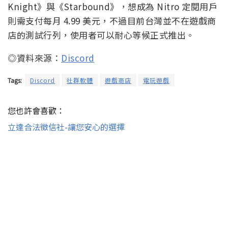
Knight》與《Starbound》，想成為 Nitro 定閱用戶
則需支付每月 4.99 美元，不過目前台灣並不在遊戲商
店的測試行列，使用者可以耐心等候正式推出。
◎資料來源：
Discord
Tags:
Discord
社群軟體
遊戲商店
電玩遊戲
您也許會喜歡：
立達合法徵信社-讓您安心的選擇