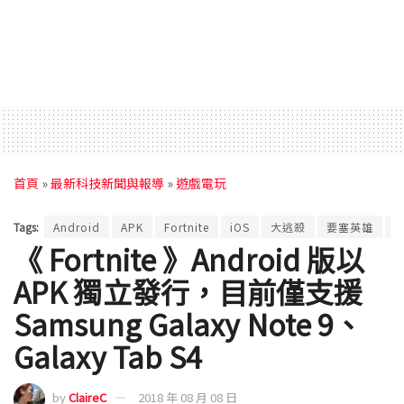
首頁
»
最新科技新聞與報導
»
遊戲電玩
Tags:
Android
APK
Fortnite
iOS
大逃殺
要塞英雄
《 Fortnite 》Android 版以
APK 獨立發行，目前僅支援
Samsung Galaxy Note 9、
Galaxy Tab S4
by
ClaireC
2018 年 08 月 08 日