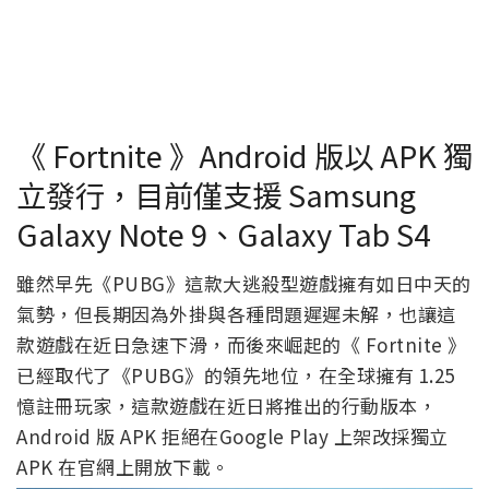
《 Fortnite 》Android 版以 APK 獨
立發行，目前僅支援 Samsung
Galaxy Note 9、Galaxy Tab S4
雖然早先《PUBG》這款大逃殺型遊戲擁有如日中天的
氣勢，但長期因為外掛與各種問題遲遲未解，也讓這
款遊戲在近日急速下滑，而後來崛起的《 Fortnite 》
已經取代了《PUBG》的領先地位，在全球擁有 1.25
憶註冊玩家，這款遊戲在近日將推出的行動版本，
Android 版 APK 拒絕在Google Play 上架改採獨立
APK 在官網上開放下載。