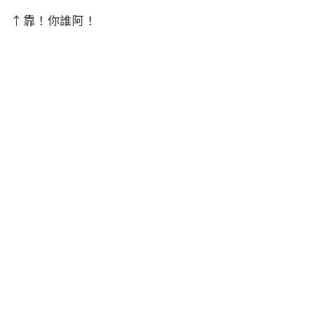
↑靠！你誰阿！