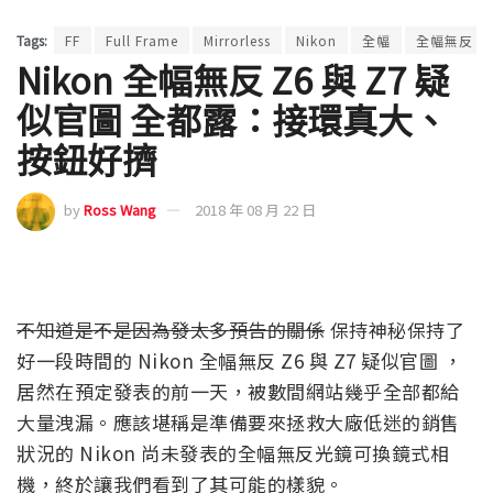
Tags:
FF
Full Frame
Mirrorless
Nikon
全幅
全幅無反
Nikon 全幅無反 Z6 與 Z7 疑
似官圖 全都露：接環真大、
按鈕好擠
by
Ross Wang
2018 年 08 月 22 日
不知道是不是因為發太多預告的關係
保持神秘保持了
好一段時間的 Nikon 全幅無反 Z6 與 Z7 疑似官圖 ，
居然在預定發表的前一天，被數間網站幾乎全部都給
大量洩漏。應該堪稱是準備要來拯救大廠低迷的銷售
狀況的 Nikon 尚未發表的全幅無反光鏡可換鏡式相
機，終於讓我們看到了其可能的樣貌。