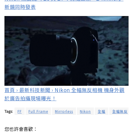
新鏡同時發表
首頁 › 最新科技新聞 › Nikon 全幅無反相機 機身外觀
於廣告拍攝現場曝光！
Tags:
FF
Full Frame
Mirrorless
Nikon
全幅
全幅無反
您也許會喜歡：