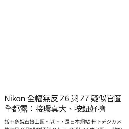
Nikon 全幅無反 Z6 與 Z7 疑似官圖
全都露：接環真大、按鈕好擠
話不多說直接上圖。以下，是日本網站 軒下デジカメ