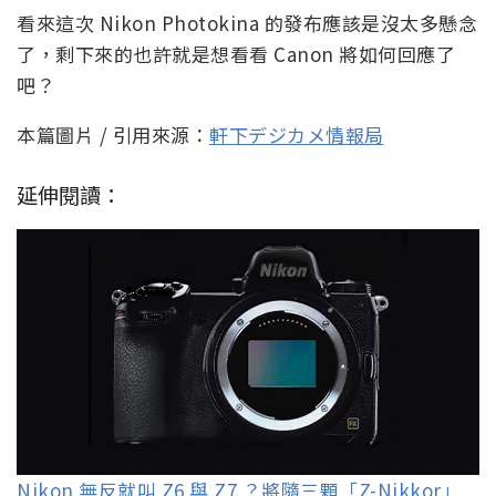
看來這次 Nikon Photokina 的發布應該是沒太多懸念
了，剩下來的也許就是想看看 Canon 將如何回應了
吧？
本篇圖片 / 引用來源：
軒下デジカメ情報局
延伸閱讀：
Nikon 無反就叫 Z6 與 Z7 ？將隨三顆「Z-Nikkor」