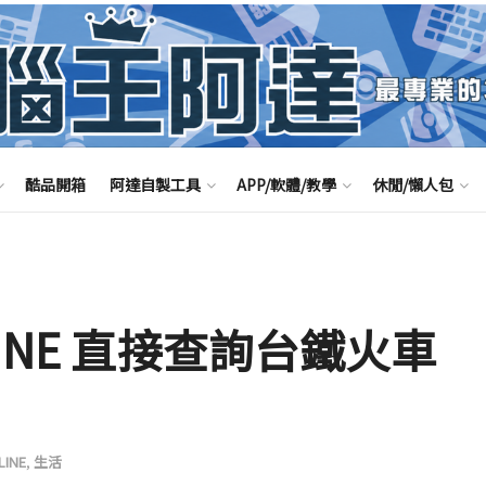
酷品開箱
阿達自製工具
APP/軟體/教學
休閒/懶人包
INE 直接查詢台鐵火車
LINE
,
生活