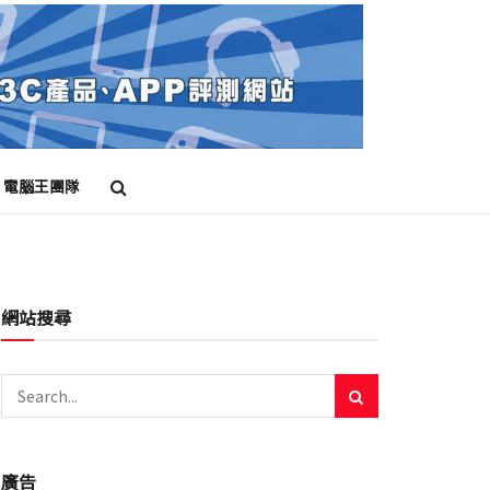
電腦王團隊
網站搜尋
廣告