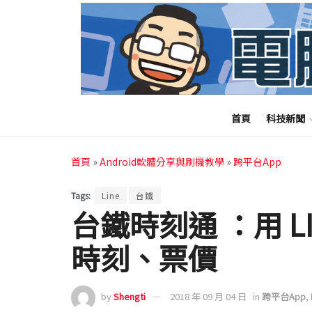
首頁
科技新聞
首頁
»
Android軟體分享與刷機教學
»
跨平台App
Tags:
Line
台鐵
台鐵時刻通 ：用 L
時刻、票價
by
Shengti
2018 年 09 月 04 日
in
跨平台App
,