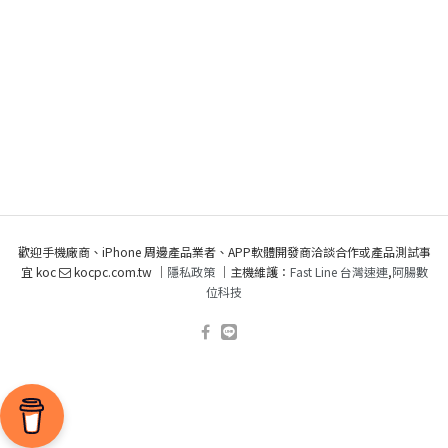
歡迎手機廠商、iPhone 周邊產品業者、APP軟體開發商洽談合作或產品測試事
宜 koc
kocpc.com.tw ｜
隱私政策
｜主機維護：
Fast Line 台灣速連
,
阿腸數
位科技