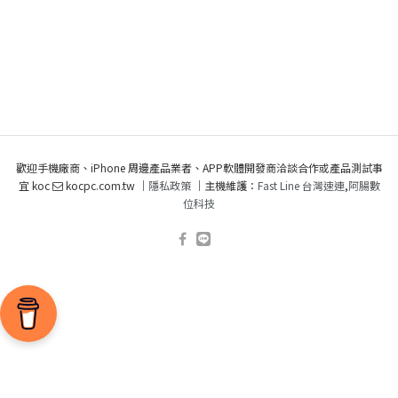
歡迎手機廠商、iPhone 周邊產品業者、APP軟體開發商洽談合作或產品測試事
宜 koc
kocpc.com.tw ｜
隱私政策
｜主機維護：
Fast Line 台灣速連
,
阿腸數
位科技