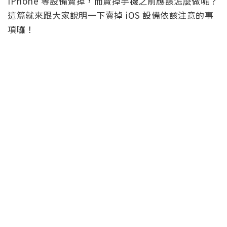
iPhone 等設備賣掉，而賣掉手機之前應該怎麼做呢？
這篇就來跟大家說明一下賣掉 iOS 設備依該注意的事
項囉！