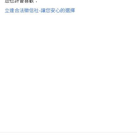
您也許會喜歡：
立達合法徵信社-讓您安心的選擇