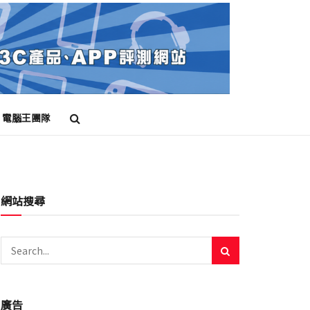
電腦王團隊
網站搜尋
廣告