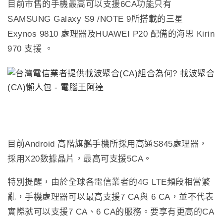
目前市售的手機最高可以支援
6CA
功能只有
SAMSUNG Galaxy S9 /NOTE 9
所搭載的三星
Exynos 9810
處理器及
HUAWEI P20
配備的海思
Kirin
970
支援
。
目前
Android
高階旗艦手機所採用高通
S845
處理器，
採用
X20
數據晶片，最高可支援
5CA
。
特別提醒，由於全球各電信業者的
4G LTE
頻段相當繁
亂，手機處理器可以最高支援
7 CA
與
6 CA
，並不代表
實際就可以支援
7 CA
、
6 CA
的服務。要享有更高的
CA