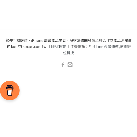
歡迎手機廠商、iPhone 周邊產品業者、APP軟體開發商洽談合作或產品測試事
宜 koc
kocpc.com.tw ｜
隱私政策
｜主機維護：
Fast Line 台灣速連
,
阿腸數
位科技