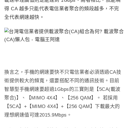
載速率理論值則是能達到 1Gbps。兩者相比，就能曉
得 CA 越多只能代表電信業者聚合的頻段越多，不完
全代表網速越快。
換言之，手機的網速要快不只電信業者必須透過
CA
技
術提供較大的頻寬
，
還要搭配不同的通訊技術
。
目前
智慧型手機網速要超過
1Gbps
的三寶則是【
5CA(
載波
聚合
)
】、【
MIMO 4X4
】、【
256 QAM
】。 若採用
【
5CA
】
+
【
MIMO 4X4
】
+
【
256 QAM
】下載最大的
理想網速值可達
2015.9Mbps
。