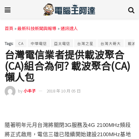
首頁
»
最新科技新聞與報導
»
通訊達人
Tags:
CA
中華電信
亞太電信
台灣之星
台灣大哥大
載波
台灣電信業者提供載波聚合
(CA)組合為何? 載波聚合(CA)
懶人包
by
小丰子
2018 年 10 月 05 日
隨著明年元月台灣將關閉3G服務及4G 2100MHz頻段
將正式啟用，電信三雄已陸續開始建設2100MHz基地