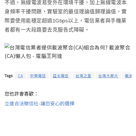
不過
，
無線電波易受外在環境干擾
，
加上無線電波本
身頻率干擾問題
，
實驗室的最佳理論值歸理論值
，
實
際要使用能穩定超過
1Gbps
以上
，
電信業者與手機業
者都有一大段路要去克服各式障礙
。
Tags:
CA
中華電信
亞太電信
台灣之星
台灣大哥大
載波
您也許會喜歡：
立達合法徵信社-讓您安心的選擇