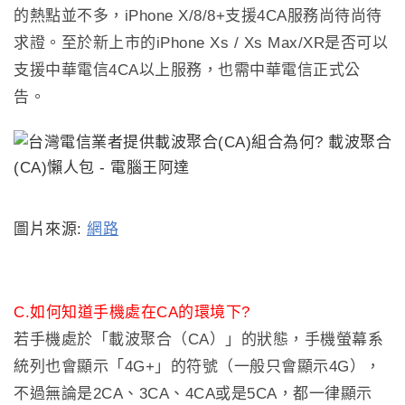
的熱點並不多，
iPhone X/8/8+
支援
4CA
服務尚待尚待
求證。至於新上市的iPhone Xs / Xs Max/XR是否可以
支援中華電信4CA以上服務，也需中華電信正式公
告。
圖片來源:
網路
C.
如何知道手機處在
CA
的環境下
?
若手機處於「載波聚合（
CA
）」的狀態，手機螢幕系
統列也會顯示「
4G+
」的符號（一般只會顯示
4G
），
不過無論是
2CA
、
3CA
、
4CA
或是
5CA
，都一律顯示