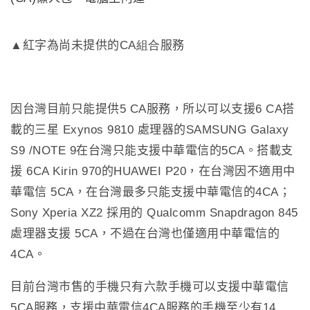
▲紅字為尚未提供的
CA組合
服務
因台灣目前只能提供
5 CA
服務，所以可以支援
6 CA
搭
載的三星
Exynos 9810
處理器的
SAMSUNG Galaxy
S9 /NOTE 9
在台灣只能支援中華電信的
5CA
。搭載支
援
6CA Kirin 970
的
HUAWEI P20
，在台灣因不適用中
華電信
5CA
，在台灣最多只能支援中華電信的
4CA
；
Sony Xperia XZ2
採用的
Qualcomm Snapdragon 845
處理器支援
5CA
，不過在台灣也僅適用中華電信的
4CA
。
目前台灣市售的手機只有六款手機可以支援中華電信
5CA
服務，支援中華電信
4CA
服務的手機至少有
14