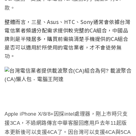
款。
整體而言，三星、Asus、HTC、Sony通常會依據台灣
電信業者頻譜分配需求提供較完整的CA組合，中國品
牌則是半殘居多，購買前需搞清楚手機提供的CA組合
是否可以適用於所使用的電信業者，才不會徒勞無
功。
Apple iPhone X/8/8+
因採
intel
處理器，剛上市時只支
援
3CA
，不過網路傳言中華客服回應用戶去年
11
起版
本更新後可以支援
4CA
了。因台灣可以支援
4CA
與
5CA