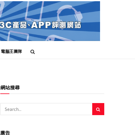
電腦王團隊
網站搜尋
廣告