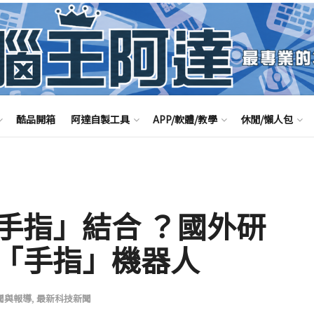
酷品開箱
阿達自製工具
APP/軟體/教學
休閒/懶人包
手指」結合 ？國外研
「手指」機器人
聞與報導
,
最新科技新聞