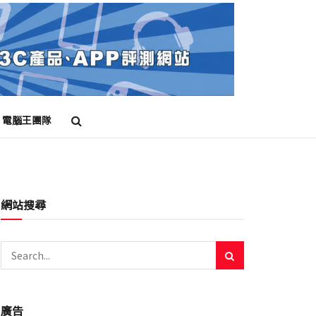
電腦王團隊
網站搜尋
廣告