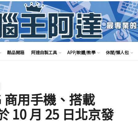
酷品開箱
阿達自製工具
APP/軟體/教學
休閒/懶人包
 5G 商用手機、搭載
於 10 月 25 日北京發