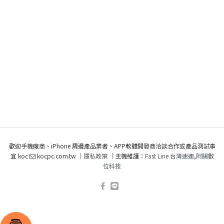
歡迎手機廠商、iPhone 周邊產品業者、APP軟體開發商洽談合作或產品測試事
宜 koc
kocpc.com.tw ｜
隱私政策
｜主機維護：
Fast Line 台灣速連
,
阿腸數
位科技