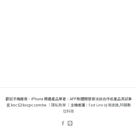
歡迎手機廠商、iPhone 周邊產品業者、APP軟體開發商洽談合作或產品測試事
宜 koc
kocpc.com.tw ｜
隱私政策
｜主機維護：
Fast Line 台灣速連
,
阿腸數
位科技