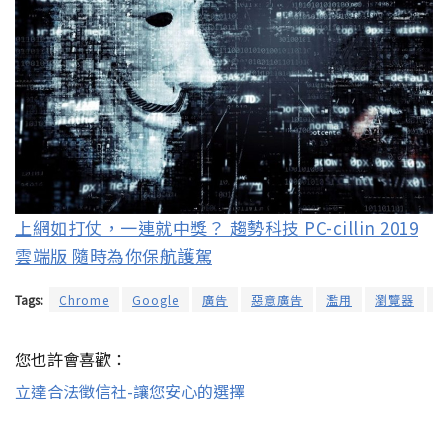
上網如打仗，一連就中獎？ 趨勢科技 PC-cillin 2019
雲端版 隨時為你保航護駕
Tags:
Chrome
Google
廣告
惡意廣告
濫用
瀏覽器
您也許會喜歡：
立達合法徵信社-讓您安心的選擇