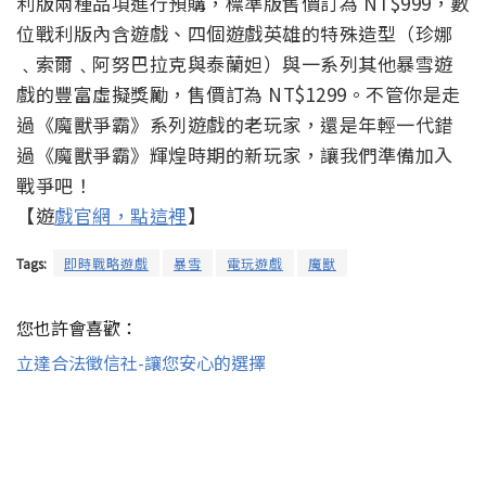
利版兩種品項進行預購，標準版售價訂為 NT$999，數
位戰利版內含遊戲、四個遊戲英雄的特殊造型（珍娜
﹑索爾﹑阿努巴拉克與泰蘭妲）與一系列其他暴雪遊
戲的豐富虛擬獎勵，售價訂為 NT$1299。不管你是走
過《魔獸爭霸》系列遊戲的老玩家，還是年輕一代錯
過《魔獸爭霸》輝煌時期的新玩家，讓我們準備加入
戰爭吧！
【遊
戲官網，點這裡
】
Tags:
即時戰略遊戲
暴雪
電玩遊戲
魔獸
您也許會喜歡：
立達合法徵信社-讓您安心的選擇