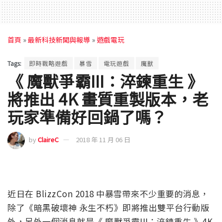
首頁
»
最新科技新聞與報導
»
遊戲電玩
Tags:
即時戰略遊戲
暴雪
電玩遊戲
魔獸
《 魔獸爭霸III：淬鍊重生 》
將推出 4K 畫質重製版本，老
玩家準備好回鍋了嗎？
by
ClaireC
2018 年 11 月 06 日
近日在 BlizzCon 2018 中暴雪帶來不少重要的消息，
除了《暗黑破壞神 永生不朽》即將推出雙平台行動版
外，另外一個消息就是《 魔獸爭霸III：淬鍊重生 》4K