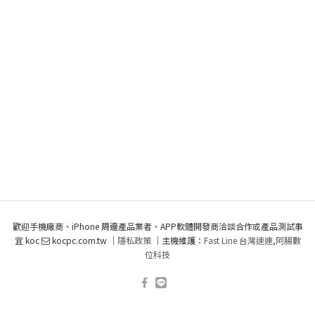
歡迎手機廠商、iPhone 周邊產品業者、APP軟體開發商洽談合作或產品測試事
宜 koc
kocpc.com.tw ｜
隱私政策
｜主機維護：
Fast Line 台灣速連
,
阿腸數
位科技