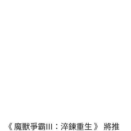
《 魔獸爭霸III：淬鍊重生 》 將推