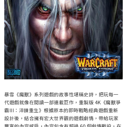
暴雪《魔獸》系列遊戲的故事性堪稱史詩，把玩每一
代遊戲就像在閱讀一部連載巨作，重製版 4K《魔獸爭
霸III：淬鍊重生》根據原本的即時戰略經典遊戲重新
設計後，結合擁有宏大世界觀的遊戲劇情，帶給玩家
豐富的內容感受，內容包含有超過 60 個劇情戰役，在