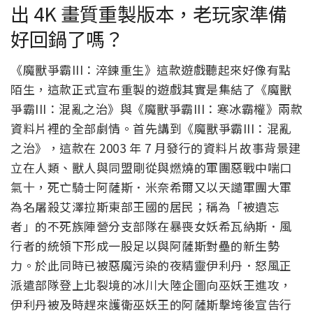
出 4K 畫質重製版本，老玩家準備
好回鍋了嗎？
《魔獸爭霸III：淬鍊重生》這款遊戲聽起來好像有點
陌生，這款正式宣布重製的遊戲其實是集結了《魔獸
爭霸III：混亂之治》與《魔獸爭霸III：寒冰霸權》兩款
資料片裡的全部劇情。首先講到《魔獸爭霸III：混亂
之治》，這款在 2003 年 7 月發行的資料片故事背景建
立在人類、獸人與同盟剛從與燃燒的軍團惡戰中喘口
氣十，死亡騎士阿薩斯．米奈希爾又以天譴軍團大軍
為名屠殺艾澤拉斯東部王國的居民；稱為「被遺忘
者」的不死族陣營分支部隊在暴喪女妖希瓦納斯．風
行者的統領下形成一股足以與阿薩斯對壘的新生勢
力。於此同時已被惡魔污染的夜精靈伊利丹．怒風正
派遣部隊登上北裂境的冰川大陸企圖向巫妖王進攻，
伊利丹被及時趕來護衛巫妖王的阿薩斯擊垮後宣告行