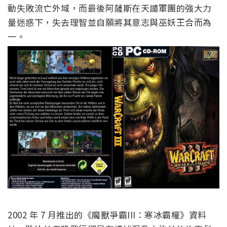
動失敗流亡外域，而最後阿薩斯在天譴軍團的強大力
量迷惑下，失去理智並自願將其意志與巫妖王合而為
一。
2002 年 7 月推出的《魔獸爭霸III：寒冰霸權》資料