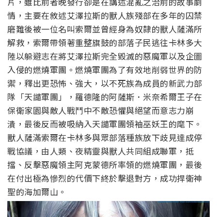
片，雖比前者晚發行卻是在講述混亂之治前的故事劇
情，主要在敘述艾澤拉斯的獸人族殘部在多年的囚禁
磨難後被一位名叫索爾並曾經身為奴隸的獸人薩滿所
解救，索爾帶領著重整旗鼓的部落子民逃往卡林多大
陸以躲避志在將艾澤拉斯完全毀滅的惡魔軍以及企圖
入侵的燃燒軍團。燃燒軍團為了有效地削弱世界的防
禦，釋出更恐怖、強大，以不死族為成員的新武力部
隊「天譴軍團」，羅德隆的阿薩斯．米奈希爾王子在
保衛家園與敵人戰鬥中不敵恐懼與絕望而意志力崩
潰，最後反而被吸納入天譴軍團領袖巫妖王的麾下。
獸人薩滿索爾在卡林多與眾部落種族放下歧見達成停
戰協議，由人類、夜精靈與獸人共同組成聯軍，抵
擋、反擊惡魔領主阿克蒙德所率領的燃燒軍團，最後
在付出極為慘烈的代價下終於擊退對方，成功捍衛神
聖的海加爾山。