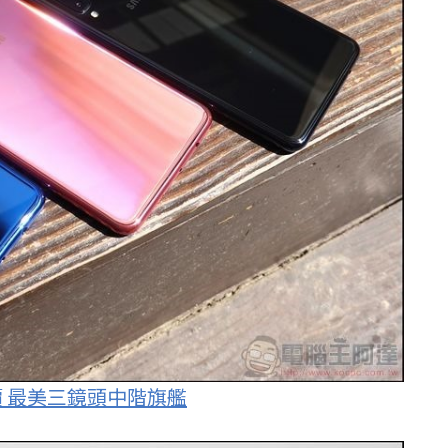
、評價 最美三鏡頭中階旗艦