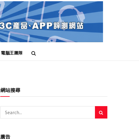
電腦王團隊
網站搜尋
廣告