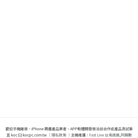
歡迎手機廠商、iPhone 周邊產品業者、APP軟體開發商洽談合作或產品測試事
宜 koc
kocpc.com.tw ｜
隱私政策
｜主機維護：
Fast Line 台灣速連
,
阿腸數