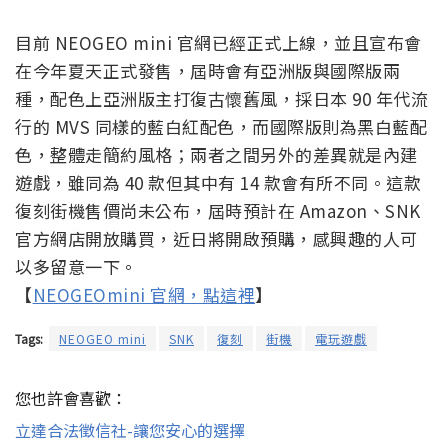
目前 NEOGEO mini 官網已經正式上線，並且宣布會
在今年夏天正式發售，屆時會有亞洲版與國際版兩
種，配色上亞洲版主打復古懷舊風，採日本 90 年代流
行的 MVS 同樣的藍白紅配色，而國際版則為黑白藍配
色，整體走簡約風格；兩者之間另外的差異就是內建
遊戲，雖同為 40 款但其中有 14 款會有所不同。這款
復刻街機售價尚未公布，屆時預計在 Amazon、SNK
官方網店開放購買，近日將開啟預購，感興趣的人可
以多留意一下。
【
NEOGEOmini 官網，點這裡
】
Tags:
NEOGEO mini
SNK
復刻
街機
電玩遊戲
您也許會喜歡：
立達合法徵信社-讓您安心的選擇