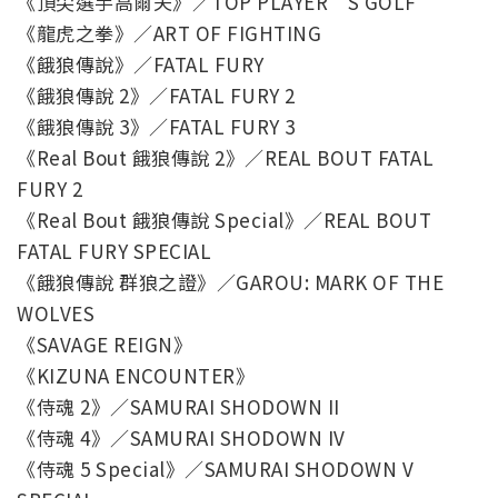
《頂尖選手高爾夫》／TOP PLAYER’S GOLF
《龍虎之拳》／ART OF FIGHTING
《餓狼傳說》／FATAL FURY
《餓狼傳說 2》／FATAL FURY 2
《餓狼傳說 3》／FATAL FURY 3
《Real Bout 餓狼傳說 2》／REAL BOUT FATAL
FURY 2
《Real Bout 餓狼傳說 Special》／REAL BOUT
FATAL FURY SPECIAL
《餓狼傳說 群狼之證》／GAROU: MARK OF THE
WOLVES
《SAVAGE REIGN》
《KIZUNA ENCOUNTER》
《侍魂 2》／SAMURAI SHODOWN II
《侍魂 4》／SAMURAI SHODOWN IV
《侍魂 5 Special》／SAMURAI SHODOWN V