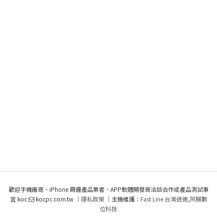
歡迎手機廠商、iPhone 周邊產品業者、APP軟體開發商洽談合作或產品測試事
宜 koc
kocpc.com.tw ｜
隱私政策
｜主機維護：
Fast Line 台灣速連
,
阿腸數
位科技