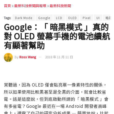
首頁
»
最新科技新聞與報導
»
最新科技新聞
Tags:
Dark Mode
Google
LCD
OLED
Pixel
UI
暗黑
Google：「 暗黑模式 」真的
對 OLED 螢幕手機的電池續航
有顯著幫助
by
Ross Wang
2018 年 11 月 11 日
常聽過，因為 OLED 僅會點亮單一像素特性的關係，
所以如果使用比較黑甚至是全黑的介面，就會比較省
電。話是這麼說，但到底啟動所謂的「 暗黑模式 」會
有多省電？Google 最近在一場 Android 開發者高峰
會上，透露了自己的研究分析成果 — 簡單地說，比起