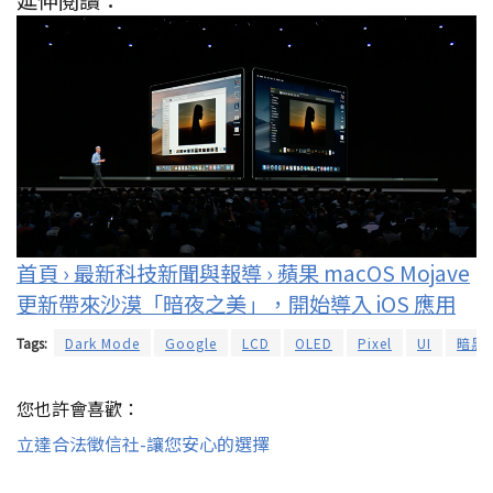
首頁 › 最新科技新聞與報導 › 蘋果 macOS Mojave
更新帶來沙漠「暗夜之美」，開始導入 iOS 應用
Tags:
Dark Mode
Google
LCD
OLED
Pixel
UI
暗黑
您也許會喜歡：
立達合法徵信社-讓您安心的選擇