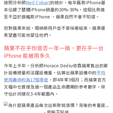
按照分析師
Neil Cybart
的統計，每年舊款iPhone基
本佔據了整體iPhone銷量的20%-30%，這個比例甚
至不亞於旗艦款iPhone ，蘋果自然不會不知道。
但對蘋果來說，吸納新用戶並不意味著結束，蘋果還
希望盡可能地留住他們。
蘋果不在乎你是否一年一換，更在乎一台
iPhone 能被用多久
今年上半年，分析師Horace Dediu依靠蘋果售出的累
計設備總量和活躍設備量，估算出蘋果設備中的
平均
使用壽命約為17個季度
，即4年零3個月；而蘋果官方
文檔中也曾提及過一個產品生命週期的參考數字，保
守估計同樣在3-4年範圍內。