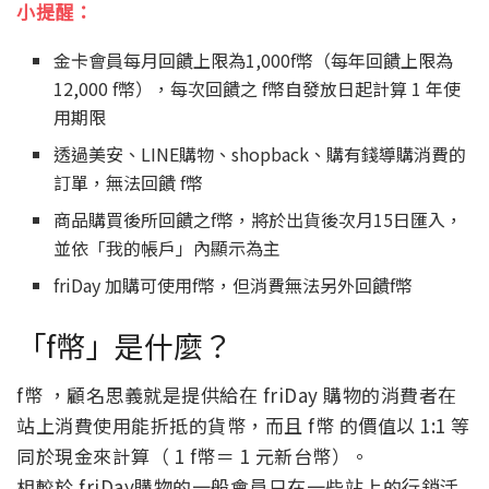
小提醒：
金卡會員每月回饋上限為1,000f幣（每年回饋上限為
12,000 f幣），每次回饋之 f幣自發放日起計算 1 年使
用期限
透過美安、LINE購物、shopback、購有錢導購消費的
訂單，無法回饋 f幣
商品購買後所回饋之f幣，將於出貨後次月15日匯入，
並依「我的帳戶」內顯示為主
friDay 加購可使用f幣，但消費無法另外回饋f幣
「f幣」是什麼？
f幣 ，顧名思義就是提供給在 friDay 購物的消費者在
站上消費使用能折抵的貨幣，而且 f幣 的價值以 1:1 等
同於現金來計算（ 1 f幣＝ 1 元新台幣）。
相較於 friDay購物的一般會員只在一些站上的行銷活