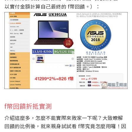
以實付金額計算自己最終的 f幣回饋。）：
f幣回饋折抵實測
介紹這麼多，怎麼不能實際來敗家一下呢？大致暸解
回饋的比例後，就來親身試試看 f幣究竟怎麼用囉！因