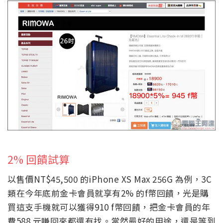
2% 回饋試算
以售價
NT$45,500
的
iPhone XS Max 256G
為例，
3C
類在今年底前金卡會員就享有
2%
的
f
幣回饋，光是購
買這支手機就可以獲得
910 f
幣回饋，把金卡會員的年
費
588
元賺回來都還有找。當然最好的用途，還是等到