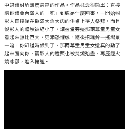
中媒體討論熱度最高的作品。作品概念很簡單：直接
讓你體會台灣人的「死」到底是什麼回事。一開始觀
影人直接躺在擺滿大魚大肉的供桌上待人祭拜，而且
觀影人的體積被縮小了，讓靈堂旁邊那兩尊童男童女
看起來無比巨大，更添恐懼感。隨後招魂鈴一搖場景
一暗，你知道時候到了，那兩尊童男童女還真的動了
起來面向你，觀影人的遺照也被焚燒殆盡，再歷經火
燒冰卻，進入輪迴。