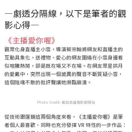
—劇透分隔線，以下是筆者的觀
影心得—
《主播愛你喔》
觀眾化身直播主小雪，導演蔡宗翰將網友和直播主的
互動具象化，送禮物、愛心的網友圍繞在小雪身邊看
似喧騰熱鬧，卻是既在場又不在場。在網友眾星拱月
的愛戴中，突然出現一個詭異的聲音不斷質疑小雪，
這個陰魂不散的批評聲讓她瀕臨崩潰。
Photo Credit: 截自高雄電影節網站
從技術跟運鏡這兩個角度來看，《主播愛你喔》是筆
者個人最喜歡、同時也充分發揮 VR 特性的一步作品：