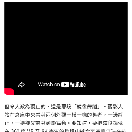
但令人歎為觀止的，還是那段「鏡像舞蹈」。觀影人
站在倉庫中央看著兩側外觀一模一樣的舞者，一邊靜
止，一邊卻又帶著頭顯舞動。要知道，要把這段鏡像
在 360 度 VR 又 8K 畫質的環境中縫合至完美無缺在技