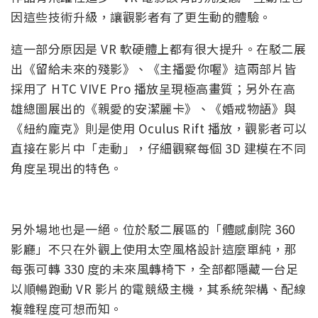
因這些技術升級，讓觀影者有了更生動的體驗。
這一部分原因是 VR 軟硬體上都有很大提升。在駁二展
出《留給未來的殘影》、《主播愛你喔》這兩部片皆
採用了 HTC VIVE Pro 播放呈現極高畫質；另外在高
雄總圖展出的《親愛的安潔麗卡》、《婚戒物語》與
《紐約龐克》則是使用 Oculus Rift 播放，觀影者可以
直接在影片中「走動」，仔細觀察每個 3D 建模在不同
角度呈現出的特色。
另外場地也是一絕。位於駁二展區的「體感劇院 360
影廳」不只在外觀上使用太空風格設計這麼單純，那
每張可轉 330 度的未來風轉椅下，全部都隱藏一台足
以順暢跑動 VR 影片的電競級主機，其系統架構、配線
複雜程度可想而知。