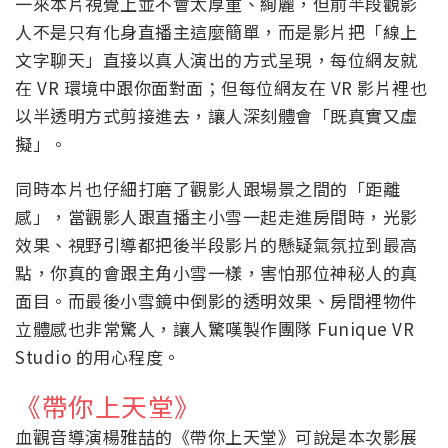
一來本片視覺上並不會太厚重、絢麗，但前半段觀影
人不是只有化身直播主這麼簡單，而是影片把「線上
文字聊天」直接以真人演出的方式呈現，每位網友就
在 VR 環境中跟你面對面；但每位網友在 VR 影片裡也
以半透明方式剪接進去，讓人深刻體會「既真實又虛
擬」。
同時本片也仔細打磨了觀影人跟場景之間的「距離
感」，當觀影人跟直播主小雪一起走進房間時，光影
效果、視野引導都把後半段影片的懸疑氣氛拉到最高
點，你真的會跟主角小雪一樣，害怕那位神秘人的真
面目。而最後小雪鏡中倒影的透明效果、房間裡物件
立體感也非常驚人，讓人驚嘆製作團隊 Funique VR
Studio 的用心程度。
《帶你上天堂》
血觀音導演楊雅喆的《帶你上天堂》可說是本次影展