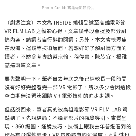
Photo Credit: 高雄電影節提供
（劇透注意）本文為 INSIDE 編輯受邀至高雄電影節
VR FLM LAB 之觀影心得，文章後半段會提及部分劇
情內容，請讀者自行斟酌閱讀；另外，本文會較聚焦
在設備、運鏡等技術層面，若想好好了解劇情方面的
讀者，不妨參考專訪蔡宗翰、程偉豪，陳芯宜、楊雅
喆這兩篇文章。
要先聲明一下，筆者自去年底之後已經較長一段時間
沒有好好完整看完一部 VR 電影了，所以多少會因這段
空白期無法緊湊跟隨 VR 電影技術的進步步調。
但話說回來，筆者真的被高雄電影節 VR FLM LAB 驚
豔到了。先說結論：不論是影片的視覺導引、畫質呈
現、360 縫圖、運鏡技巧，技術上跟我去年普遍看到的
作品有飛躍性進步，VR 電影該有的沉浸感、互動性也