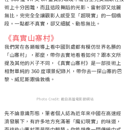
術上十分困難，而且這段舞蹈的光影、雷射卻又炫麗
無比，完完全全讓觀影人感受至「超現實」的一個橋
段。一點都不真實，卻又細膩、動態無比。
《真實山寨村》
我們常在各類報導上看中國到處都有模仿世界名勝的
「山寨村」，那麼，帶你去實地看看如何？跟本文所
提及其他的片子不同，《真實山寨村》是一部技術上
相對單純的 360 度環景紀錄片，帶你去一探山寨的巴
黎、威尼斯跟倫敦橋。
Photo Credit: 截自高雄電影節網站
先不論意識形態，筆者個人認為近年來中國在高速經
濟發展下，有許多地方充滿著「魔幻現實」的味道，
而這些山寨村更是箇中翹楚。你能想像一間傳統中式