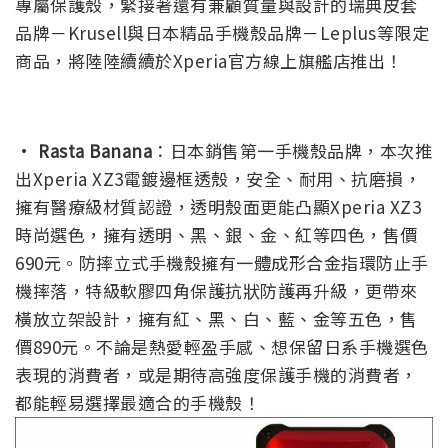
專屬保護殼，緊接著還有兼顧質量與設計的瑞典皮套
品牌－Krusell與日本精品手機殼品牌－Leplus等限定
商品，將陸陸續續於Xperia官方線上旗艦店推出！
·
Rasta Banana
：日本銷售第一手機殼品牌，本次推
出Xperia XZ3電鍍邊框透殼，安全、耐用、抗磨損，
擁有醫療級材質認證，透明殼面更能凸顯Xperia XZ3
時尚選色，擁有透明、黑、銀、金、紅等四色，售價
690元。防摔立式手機殼擁有一體成形合金指環防止手
機摔落，特級軟膠四角保護抗狀防護再升級，更帶來
橫放立架設計，擁有紅、黑、白、藍、金等五色，售
價890元。不論是熱愛輕盈手感、想保留日系手機選色
表現的消費者，或是期待高強度保護手機的消費者，
都能輕易選擇最適合的手機殼！