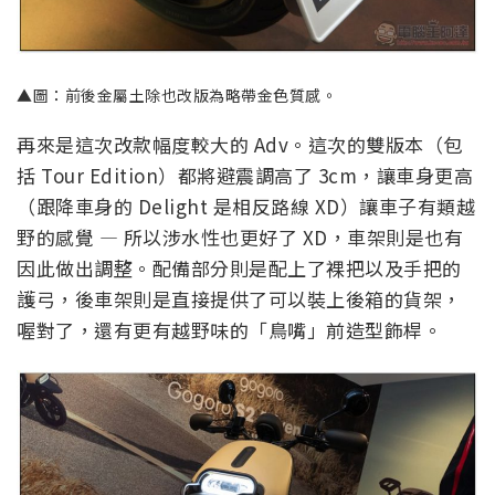
▲圖：前後金屬土除也改版為略帶金色質感。
再來是這次改款幅度較大的 Adv。這次的雙版本（包
括 Tour Edition）都將避震調高了 3cm，讓車身更高
（跟降車身的 Delight 是相反路線 XD）讓車子有類越
野的感覺 — 所以涉水性也更好了 XD，車架則是也有
因此做出調整。配備部分則是配上了裸把以及手把的
護弓，後車架則是直接提供了可以裝上後箱的貨架，
喔對了，還有更有越野味的「鳥嘴」前造型飾桿。