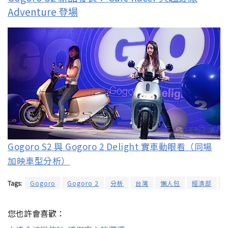
Adventure 登場
Gogoro S2 與 Gogoro 2 Delight 實車動眼看（同場
加映車型分析）
Tags:
Gogoro
Gogoro 2
分析
台灣
懶人包
經濟部
您也許會喜歡：