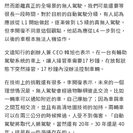
然而距離真正的全場景的無人駕駛，我們可能還要等
很長一段時間。對於目前的自動駕駛分級，有人認為
應該從 L1 開始做起，逐漸做到 L5 級的真無人駕駛。
但李開復不同意這個觀點，他認為應從L4 一步到位，
以後的車根本無法人機協作。
文遠知行的創辦人兼 CEO 韓旭也表示，在一台有輔助
駕駛系統的車上，讓人接管車需要17 秒鐘，在放鬆狀
態下突然接管，17 秒鐘內沒辦法控制車輛。
在技術上的挑戰還有很多。李開復表示，未來的一個
理想情況是，無人駕駛會經過物聯網彼此交流。比如
一輛車可以通知附近的車，自己爆胎了；因為車與車
之間互相交流，並且有高清地圖技術的加持，兩輛車
可以在兩三公分的時候擦過，人受不到傷害。「自動
駕駛將取代人類駕駛。當然還有 20年，30 年還是 40
年，這是有一些爭議存在的。」