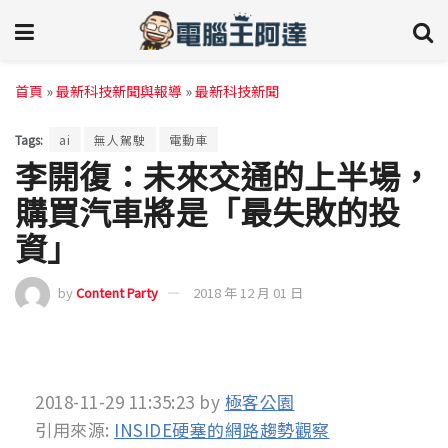
首頁
»
最新科技新聞與報導
»
最新科技新聞
Tags:
ai
無人駕駛
電動車
李開復：未來交通的上半場，
購買汽車將是「最失敗的投
資」
by
Content Party
2018 年 12 月 01 日
2018-11-29 11:35:23
by
極客公園
引用來源:
INSIDE硬塞的網路趨勢觀察