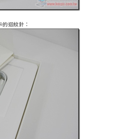
M卡的迴紋針：