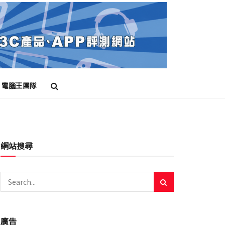
電腦王團隊
網站搜尋
廣告