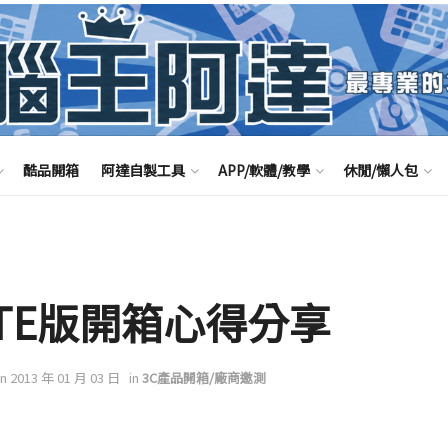
酷品開箱
阿達自製工具
APP/軟體/教學
休閒/懶人包
i LTE版開箱心得分享
on 2013 年 01 月 03 日
in
3C產品開箱/廠商邀測