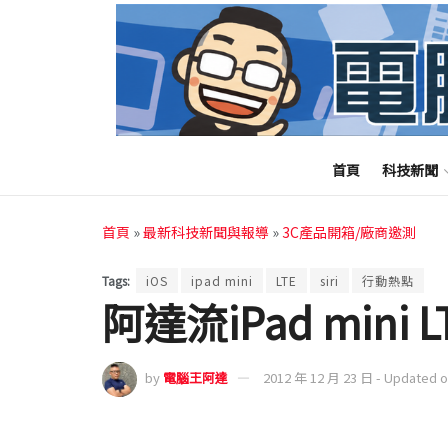
首頁
科技新聞
首頁
»
最新科技新聞與報導
»
3C產品開箱/廠商邀測
Tags:
iOS
ipad mini
LTE
siri
行動熱點
阿達流iPad min
by
電腦王阿達
2012 年 12 月 23 日 - Updated 