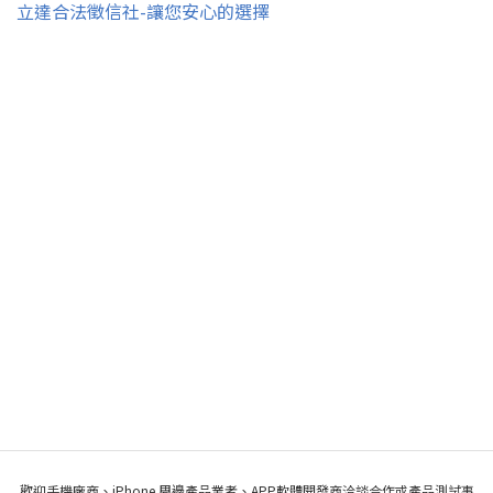
立達合法徵信社-讓您安心的選擇
歡迎手機廠商、iPhone 周邊產品業者、APP軟體開發商洽談合作或產品測試事