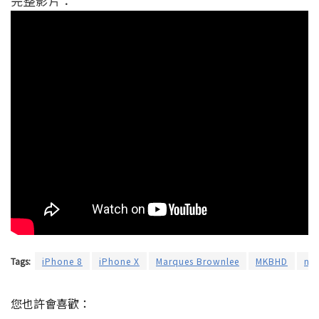
完整影片：
Tags:
iPhone 8
iPhone X
Marques Brownlee
MKBHD
not
您也許會喜歡：