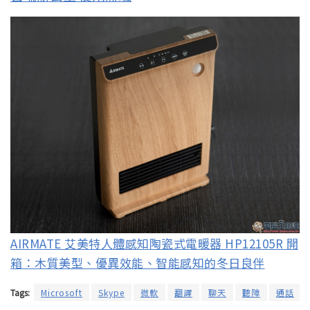
AIRMATE 艾美特人體感知陶瓷式電暖器 HP12105R 開
箱：木質美型、優異效能、智能感知的冬日良伴
Tags:
Microsoft
Skype
微軟
翻譯
聊天
聽障
通話