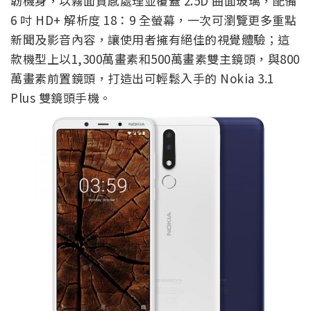
韌機身，以霧面質感處理並覆蓋 2.5D 曲面玻璃，配備
6 吋 HD+ 解析度 18：9 全螢幕，一次可瀏覽更多重點
新聞及影音內容，讓使用者擁有絕佳的視覺體驗；這
款機型上以1,300萬畫素和500萬畫素雙主鏡頭，與800
萬畫素前置鏡頭，打造出可輕鬆入手的 Nokia 3.1
Plus 雙鏡頭手機。