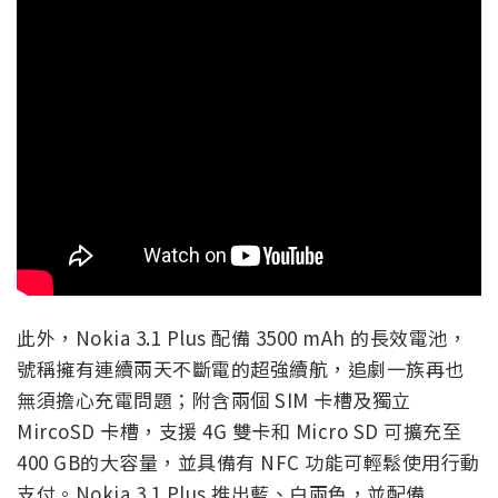
此外，Nokia 3.1 Plus 配備 3500 mAh 的長效電池，
號稱擁有連續兩天不斷電的超強續航，追劇一族再也
無須擔心充電問題；附含兩個 SIM 卡槽及獨立
MircoSD 卡槽，支援 4G 雙卡和 Micro SD 可擴充至
400 GB的大容量，並具備有 NFC 功能可輕鬆使用行動
支付。Nokia 3.1 Plus 推出藍、白兩色，並配備