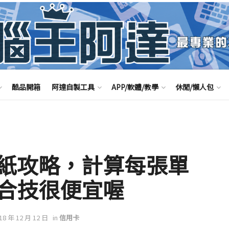
酷品開箱
阿達自製工具
APP/軟體/教學
休閒/懶人包
紙攻略，計算每張單
合技很便宜喔
018 年 12 月 12 日
in
信用卡