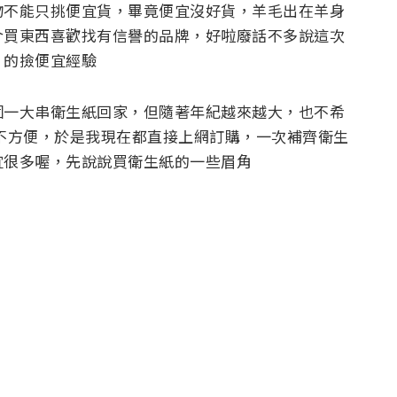
物不能只挑便宜貨，畢竟便宜沒好貨，羊毛出在羊身
介買東西喜歡找有信譽的品牌，好啦廢話不多說這次
」的撿便宜經驗
個一大串衛生紙回家，但隨著年紀越來越大，也不希
不方便，於是我現在都直接上網訂購，一次補齊衛生
宜很多喔，先說說買衛生紙的一些眉角