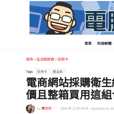
首頁
科技新聞
首頁
»
生活與旅遊
»
信用卡
Tags:
信用卡
衛生紙
電商網站採購衛生
價且整箱買用這組
by
李介介
2018 年 12 月 09 日 - Updated on 2