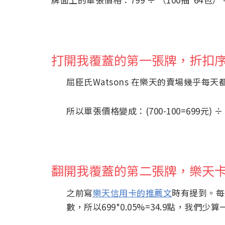
打開我覆蓋的第一張牌，折扣
屈臣氏Watsons 在樂天的賣場幾乎每天
所以單張價格變成：(700-100=699元) ÷ （
翻開我覆蓋的第二張牌，樂天卡
之前寫
樂天信用卡的推薦文
時有提到。每
數，所以699*0.05%=34.9點，我們少算