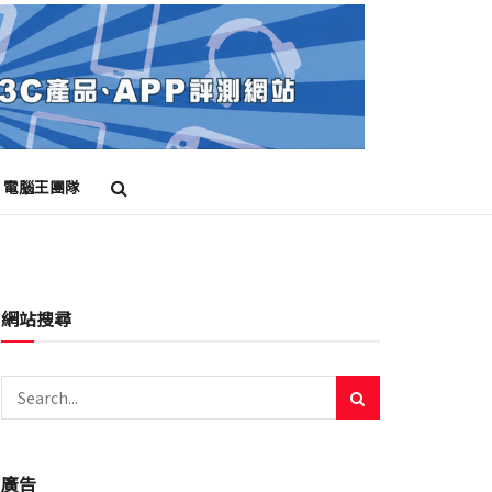
電腦王團隊
網站搜尋
廣告