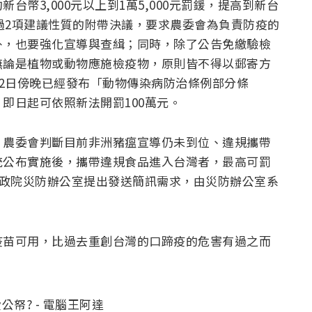
幣3,000元以上到1萬5,000元罰鍰，提高到新台
通過2項建議性質的附帶決議，要求農委會為負責防疫的
外，也要強化宣導與查緝；同時，除了公告免繳驗檢
無論是植物或動物應施檢疫物，原則皆不得以郵寄方
12日傍晚已經發布「動物傳染病防治條例部分條
即日起可依照新法開罰100萬元。
，農委會判斷目前非洲豬瘟宣導仍未到位、違規攜帶
統公布實施後，攜帶違規食品進入台灣者，最高可罰
行政院災防辦公室提出發送簡訊需求，由災防辦公室系
疫苗可用，比過去重創台灣的口蹄疫的危害有過之而