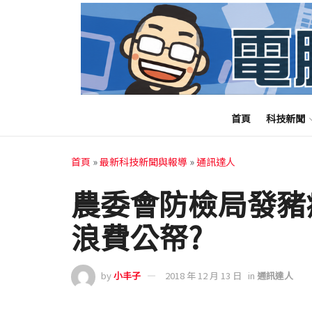
首頁
科技新聞
首頁
»
最新科技新聞與報導
»
通訊達人
農委會防檢局發豬
浪費公帑?
by
小丰子
2018 年 12 月 13 日
in
通訊達人