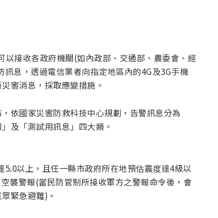
乃可以接收各政府機關(如內政部、交通部、農委會、經
防訊息，透過電信業者向指定地區內的4G及3G手機
新災害消息，採取應變措施。
布，依國家災害防救科技中心規劃，告警訊息分為
知」及「測試用訊息」四大類。
5.0以上，且任一縣市政府所在地預估震度達4級以
，空襲警報(當民防管制所接收軍方之警報命令後，會
眾緊急避難)。