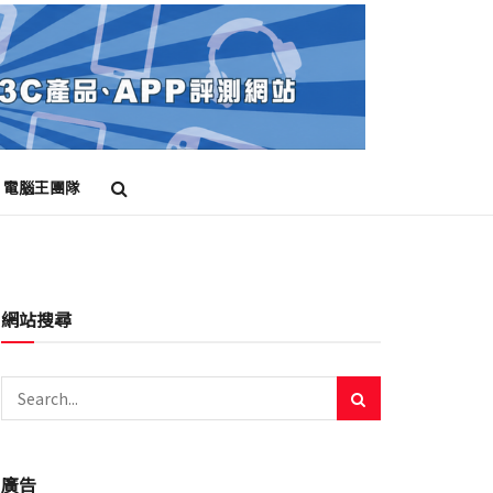
電腦王團隊
網站搜尋
廣告