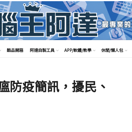
酷品開箱
阿達自製工具
APP/軟體/教學
休閒/懶人包
瘟防疫簡訊，擾民、