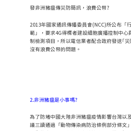
發非洲豬瘟傳災防簡訊，浪費公帑?
2013年國家通訊傳播委員會(NCC)所公
範」，要求4G得標者建設細胞廣播控制中心
制檢測項目，所以電信業者配合政府發送｢災防
沒有浪費公帑的問題。
2.非洲豬瘟是小事嗎?
為了防堵中國大陸非洲豬瘟疫情影響台灣以及
議三讀通過「動物傳染病防治條例部分條文