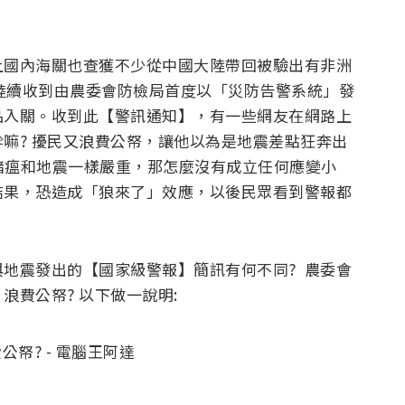
上國內海關也查獲不少從中國大陸帶回被驗出有非洲
人陸續收到由農委會防檢局首度以「災防告警系統」發
品入關。收到此【警訊通知】，有一些網友在網路上
嘛? 擾民又浪費公帑，讓他以為是地震差點狂奔出
豬瘟和地震一樣嚴重，那怎麼沒有成立任何應變小
結果，恐造成「狼來了」效應，以後民眾看到警報都
地震發出的【國家級警報】簡訊有何不同? 農委會
費公帑? 以下做一說明: