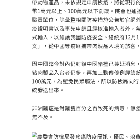
帶動物產品，未依規定申請檢疫，將從現行的新台
幣1萬元以上、100萬元以下罰鍰。院會也
職責單位，除彙整相關防疫措施公告於官網
疫證明書以及事先申請且經核准輸入者外，
式輸入，以維護我國防疫安全。總統府12月
文」，從中國等疫區攜帶肉製品入境的旅客，
因中國迄今對內仍封鎖中國豬瘟已蔓延消息
豬肉製品入台者仍多，再加上動傳條例經總
100萬元，為避免民眾觸法，所以防檢局向
統發送出來。
非洲豬瘟是對豬隻百分之百致死的病毒，無
無不及。