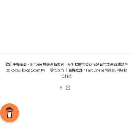
歡迎手機廠商、iPhone 周邊產品業者、APP軟體開發商洽談合作或產品測試事
宜 koc
kocpc.com.tw ｜
隱私政策
｜主機維護：
Fast Line 台灣速連
,
阿腸數
位科技