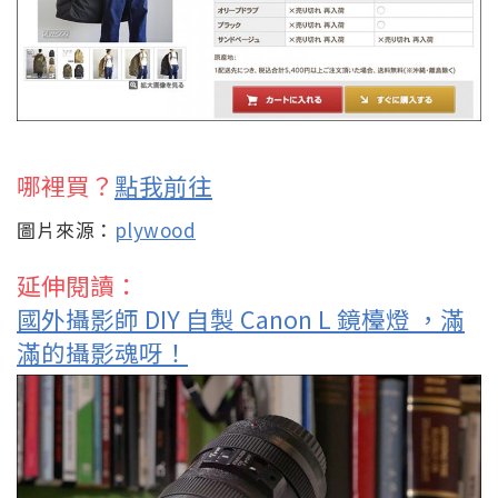
哪裡買？
點我前往
圖片來源：
plywood
延伸閱讀：
國外攝影師 DIY 自製 Canon L 鏡檯燈 ，滿
滿的攝影魂呀！