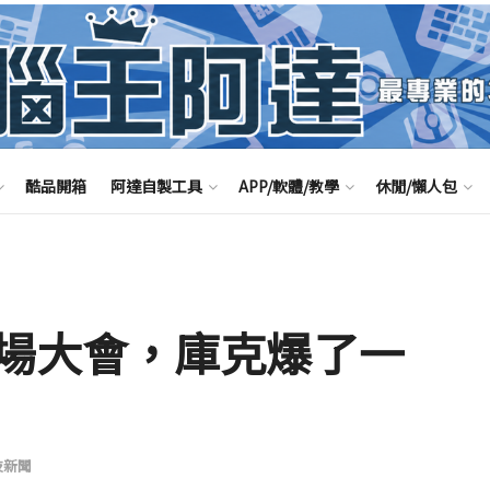
酷品開箱
阿達自製工具
APP/軟體/教學
休閒/懶人包
場大會，庫克爆了一
技新聞