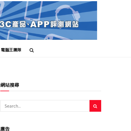
電腦王團隊
網站搜尋
廣告