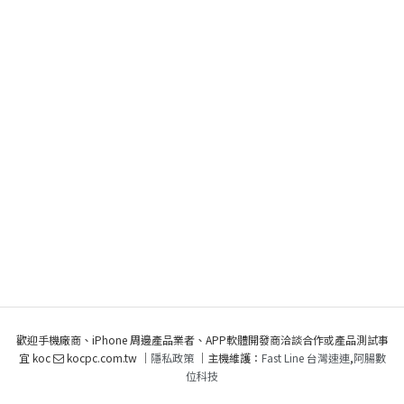
歡迎手機廠商、iPhone 周邊產品業者、APP軟體開發商洽談合作或產品測試事
宜 koc
kocpc.com.tw ｜
隱私政策
｜主機維護：
Fast Line 台灣速連
,
阿腸數
位科技