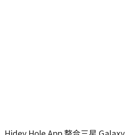
Hidey Hole App 整合三星 Galaxy