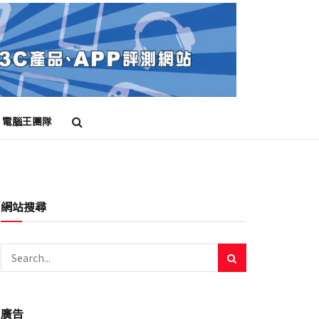
電腦王團隊
網站搜尋
廣告