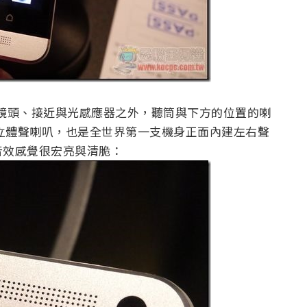
0畫素鏡頭、接近與光感應器之外，聽筒與下方的位置的喇
立體聲喇叭，也是全世界第一支機身正面內建左右聲
音效感覺很宏亮與清脆：