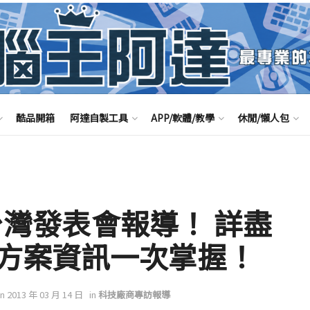
酷品開箱
阿達自製工具
APP/軟體/教學
休閒/懶人包
」台灣發表會報導！ 詳盡
方案資訊一次掌握！
on 2013 年 03 月 14 日
in
科技廠商專訪報導