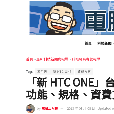
首頁
科技新聞
首頁
»
最新科技新聞與報導
»
科技廠商專訪報導
Tags:
五月天
新 HTC ONE
資費方案
「新 HTC ONE
功能、規格、資費
by
電腦王阿達
2013 年 03 月 08 日 - Updated 