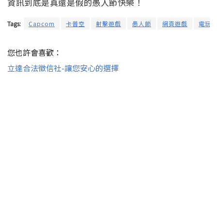
資訊到底是真還是假的愚人節快樂！
Tags:
Capcom
卡普空
射擊遊戲
愚人節
網頁遊戲
電玩
您也許會喜歡：
立達合法徵信社-讓您安心的選擇