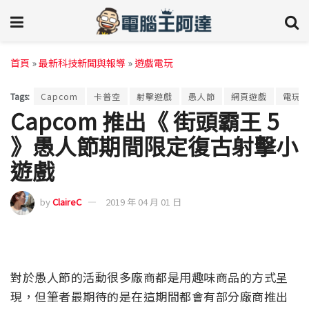
首頁
»
最新科技新聞與報導
»
遊戲電玩
Tags:
Capcom
卡普空
射擊遊戲
愚人節
網頁遊戲
電玩
Capcom 推出《 街頭霸王 5
》愚人節期間限定復古射擊小
遊戲
by
ClaireC
2019 年 04 月 01 日
對於愚人節的活動很多廠商都是用趣味商品的方式呈
現，但筆者最期待的是在這期間都會有部分廠商推出