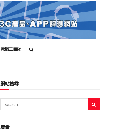
電腦王團隊
網站搜尋
廣告