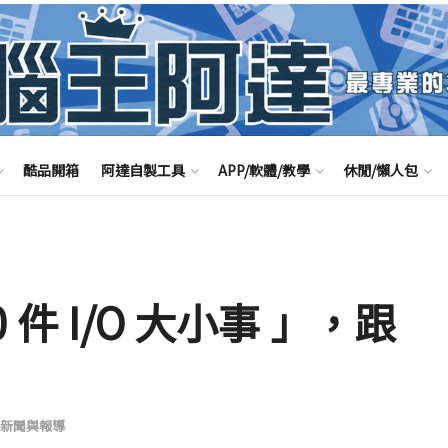
酷品開箱
阿達自製工具
APP/軟體/教學
休閒/懶人包
0 件 I/O 大小事 」，跟
新聞與報導