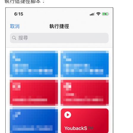
執行這捷徑腳本：