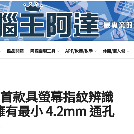
酷品開箱
阿達自製工具
APP/軟體/教學
休閒/懶人包
球首款具螢幕指紋辨識
擁有最小 4.2mm 通孔
聞