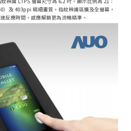
 LTPS 螢幕尺寸為 6.2 吋，顯示比例為 21：
x 2160）及 403ppi 精細畫質，指紋辨識區擴及全螢幕，
ms 快速反應時間，感應解鎖更為流暢精準。