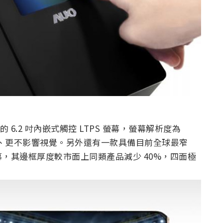
 6.2 吋內嵌式觸控 LTPS 螢幕，螢幕解析度為
得更小、更不影響視覺。另外還有一款具備目前全球最窄
S 螢幕，其邊框厚度較市面上同類產品減少 40%，四面極