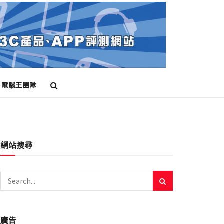
電腦王團隊
網站搜尋
廣告