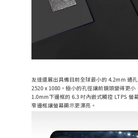
友達還展出具備目前全球最小的 4.2mm 通孔的
2520 x 1080，極小的孔徑讓前鏡頭變
1.0mm下邊框的 6.3 吋內嵌式觸控 LTP
窄邊框讓螢幕顯示更漂亮。